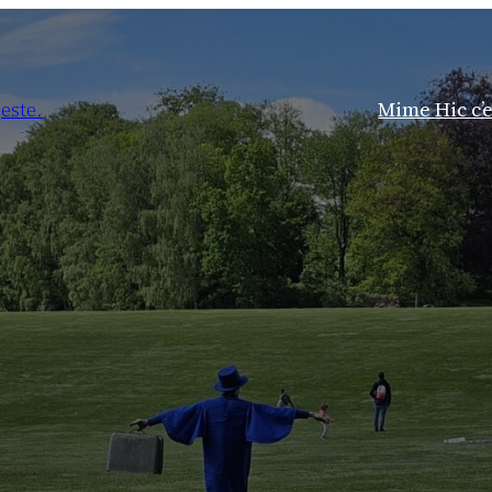
geste.
Mime Hic c’